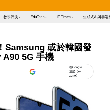
教學評測
EduTech
IT Times
生成式AI與雲端
夕！Samsung 或於韓國發
y A90 5G 手機
在Google
追蹤《e-
zone》