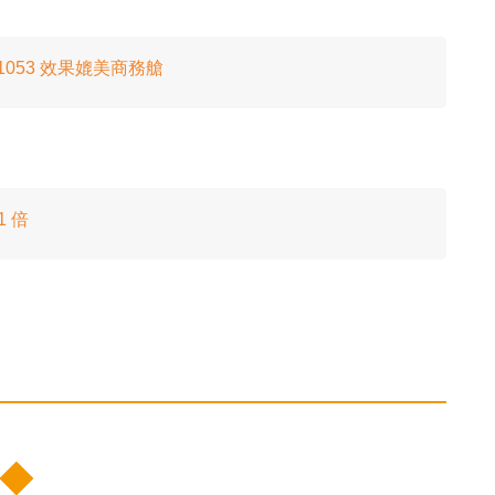
053 效果媲美商務艙
 倍