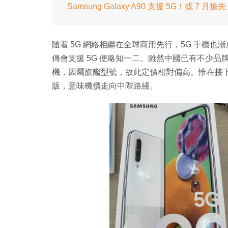
Samsung Galaxy A90 支援 5G！或 7 月搶先 G
隨着 5G 網絡相繼在全球商用先行，5G 手機也漸成
傳會支援 5G 便略知一二。雖然中國已有不少品牌推出平
機，因屬旗艦型號，故此定價相對偏高。惟在接下來的 IFA 
版，意味機價走向中階路綫。