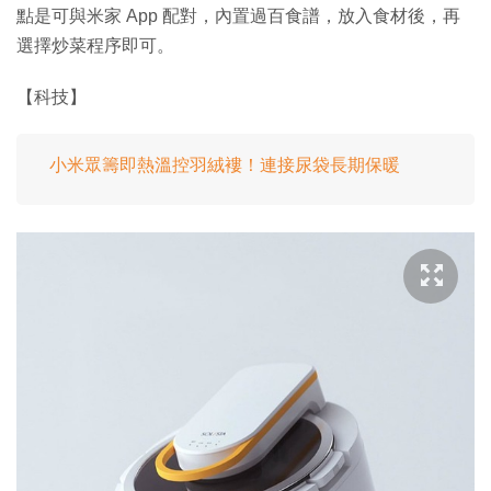
點是可與米家 App 配對，內置過百食譜，放入食材後，再
選擇炒菜程序即可。
【科技】
小米眾籌即熱溫控羽絨褸！連接尿袋長期保暖