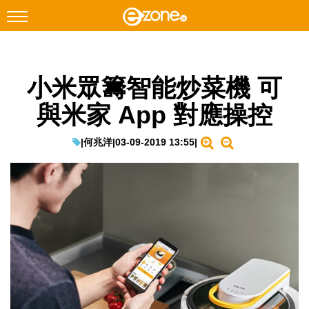
搜尋
小米眾籌智能炒菜機 可
Facebook
Instagram
與米家 App 對應操控
科技焦點
網絡生活
|
何兆洋
|
03-09-2019 13:55
|
遊戲動漫
教學評測
EduTech
IT Times
生成式AI與雲端應用
Enterprise Digital Transformation