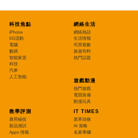
科技焦點
網絡生活
iPhone
網絡熱話
5G流動
生活情報
電腦
筍買着數
數碼
旅遊筍料
智能家居
熱門話題
科技
汽車
人工智能
遊戲動漫
熱門遊戲
電競裝備
動漫玩具
教學評測
IT TIMES
應用秘技
業界頭條
新品測試
AI 策略
Apps 情報
名家專欄