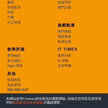
數碼
旅遊筍料
智能家居
熱門話題
科技
汽車
人工智能
遊戲動漫
熱門遊戲
電競裝備
動漫玩具
教學評測
IT TIMES
應用秘技
業界頭條
新品測試
AI 策略
Apps 情報
名家專欄
其他
私隱政策
免責聲明
聯絡/關於我們
本網站使用Cookies來改善您的瀏覽體驗, 請確定您同意及接受我
© 2026 e-zone. All Rights Reserved.
們的
私隱政策與使用條款
才繼續瀏覽。