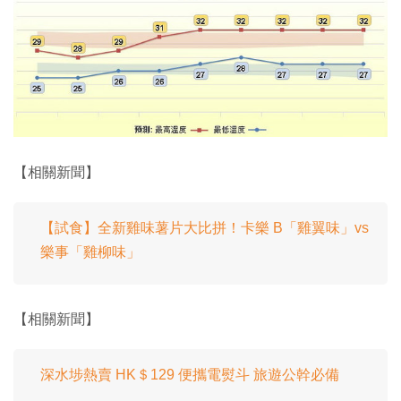
【相關新聞】
【試食】全新雞味薯片大比拼！卡樂 B「雞翼味」vs
樂事「雞柳味」
【相關新聞】
深水埗熱賣 HK＄129 便攜電熨斗 旅遊公幹必備