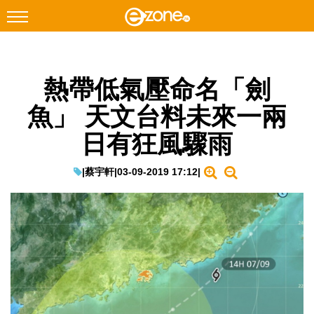
搜尋
熱帶低氣壓命名「劍
Facebook
Instagram
魚」 天文台料未來一兩
科技焦點
日有狂風驟雨
網絡生活
遊戲動漫
|
蔡宇軒
|
03-09-2019 17:12
|
教學評測
EduTech
IT Times
生成式AI與雲端應用
Enterprise Digital Transformation