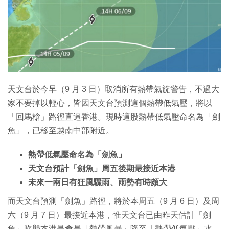
特集
天文台於今早（9 月 3 日）取消所有熱帶氣旋警告，不過大
家不要掉以輕心，皆因天文台預測這個熱帶低氣壓，將以
「回馬槍」路徑直逼香港。現時這股熱帶低氣壓命名為「劍
魚」，已移至越南中部附近。
熱帶低氣壓命名為「劍魚」
天文台預計「劍魚」周五後期最接近本港
未來一兩日有狂風驟雨、雨勢有時頗大
而天文台預測「劍魚」路徑，將於本周五（9 月 6 日）及周
六（9 月 7 日）最接近本港，惟天文台已由昨天估計「劍
魚」吹襲本港是會是「熱帶風暴」降至「熱帶低氣壓」水