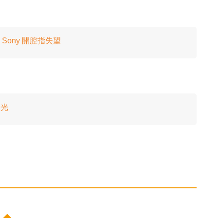
？Sony 開腔指失望
發光