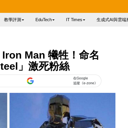
教學評測
EduTech
IT Times
生成式AI與雲端
ron Man 犧牲！命名
 Steel」激死粉絲
在Google
追蹤《e-zone》