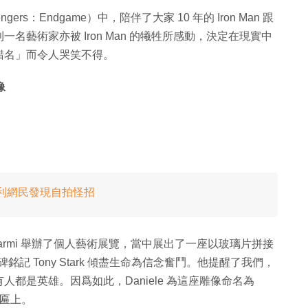
rs：Endgame）中，陪伴了大家 10 年的 Iron Man 跟
藝術家亦被 Iron Man 的犧牲所感動，決定在現實中
錯名」而令人哭笑不得。
像
？眼利網民發現自拍怪招
e dei Marmi 舉辦了個人藝術展覽，當中展出了一座以玻璃片拼接
碑銘記 Tony Stark 傾盡生命為信念奮鬥。他提醒了我們，
都是英雄。因爲如此，Daniele 為這座雕像命名為
牌匾上。