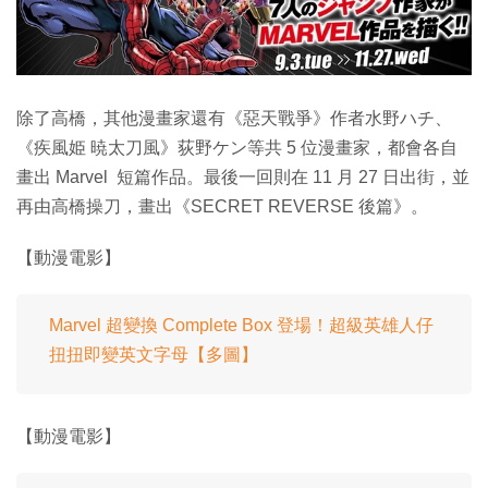
除了高橋，其他漫畫家還有《惡天戰爭》作者水野ハチ、
《疾風姫 暁太刀風》荻野ケン等共 5 位漫畫家，都會各自
畫出 Marvel 短篇作品。最後一回則在 11 月 27 日出街，並
再由高橋操刀，畫出《SECRET REVERSE 後篇》。
【動漫電影】
Marvel 超變換 Complete Box 登場！超級英雄人仔
扭扭即變英文字母【多圖】
【動漫電影】