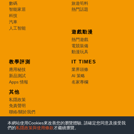
數碼
旅遊筍料
智能家居
熱門話題
科技
汽車
人工智能
遊戲動漫
熱門遊戲
電競裝備
動漫玩具
教學評測
IT TIMES
應用秘技
業界頭條
新品測試
AI 策略
Apps 情報
名家專欄
其他
私隱政策
免責聲明
聯絡/關於我們
本網站使用Cookies來改善您的瀏覽體驗, 請確定您同意及接受我
© 2026 e-zone. All Rights Reserved.
們的
私隱政策與使用條款
才繼續瀏覽。