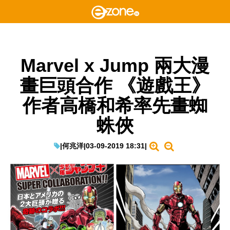
Marvel x Jump 兩大漫
畫巨頭合作 《遊戲王》
作者高橋和希率先畫蜘
蛛俠
|
何兆洋
|
03-09-2019 18:31
|