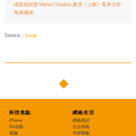
成龍或加盟 Marvel Studios 參演《上氣》客串大奸
角傅滿洲
Source：
Jump
科技焦點
網絡生活
iPhone
網絡熱話
5G流動
生活情報
電腦
筍買着數