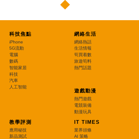
科技焦點
網絡生活
iPhone
網絡熱話
5G流動
生活情報
電腦
筍買着數
數碼
旅遊筍料
智能家居
熱門話題
科技
汽車
人工智能
遊戲動漫
熱門遊戲
電競裝備
動漫玩具
教學評測
IT TIMES
應用秘技
業界頭條
新品測試
AI 策略