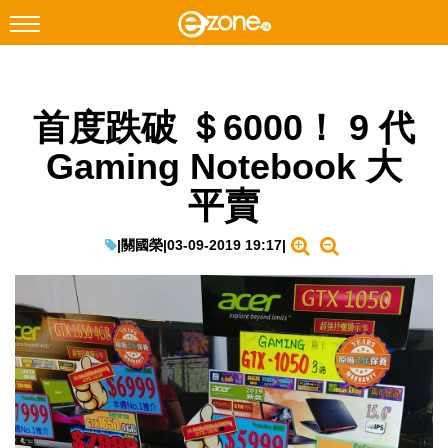
搜尋
首度跌破 ＄6000！ 9 代
Facebook
Instagram
Gaming Notebook 大
科技焦點
平賣
網絡生活
遊戲動漫
|
關國榮
|
03-09-2019 19:17
|
教學評測
EduTech
IT Times
生成式AI與雲端應用
Enterprise Digital Transformation