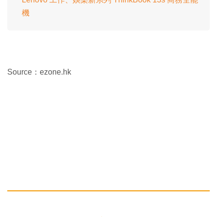
機
Source：ezone.hk