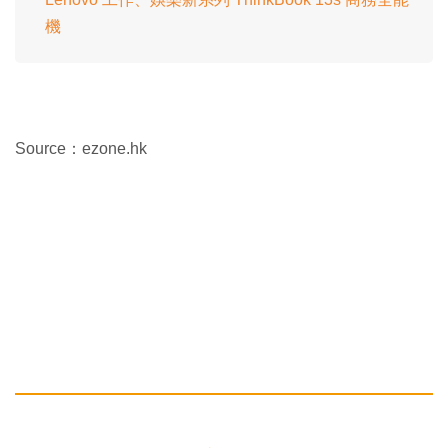
機
Source：ezone.hk