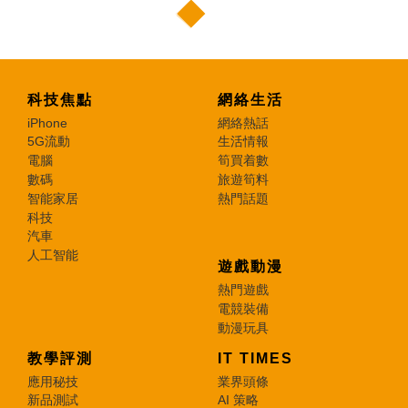
科技焦點
網絡生活
iPhone
網絡熱話
5G流動
生活情報
電腦
筍買着數
數碼
旅遊筍料
智能家居
熱門話題
科技
汽車
人工智能
遊戲動漫
熱門遊戲
電競裝備
動漫玩具
教學評測
IT TIMES
應用秘技
業界頭條
新品測試
AI 策略