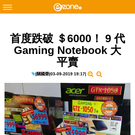
搜尋
首度跌破 ＄6000！ 9 代
Facebook
Instagram
Gaming Notebook 大
科技焦點
平賣
網絡生活
遊戲動漫
|
關國榮
|
03-09-2019 19:17
|
教學評測
EduTech
IT Times
生成式AI與雲端應用
Enterprise Digital Transformation