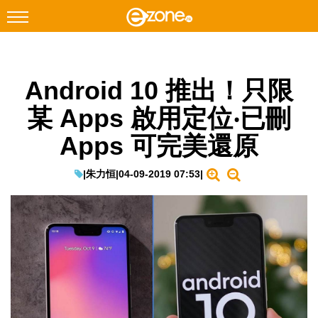
搜尋
Android 10 推出！只限
Facebook
Instagram
某 Apps 啟用定位‧已刪
科技焦點
Apps 可完美還原
網絡生活
遊戲動漫
|
朱力恒
|
04-09-2019 07:53
|
教學評測
EduTech
IT Times
生成式AI與雲端應用
Enterprise Digital Transformation