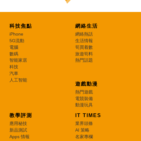
科技焦點
網絡生活
iPhone
網絡熱話
5G流動
生活情報
電腦
筍買着數
數碼
旅遊筍料
智能家居
熱門話題
科技
汽車
人工智能
遊戲動漫
熱門遊戲
電競裝備
動漫玩具
教學評測
IT TIMES
應用秘技
業界頭條
新品測試
AI 策略
Apps 情報
名家專欄