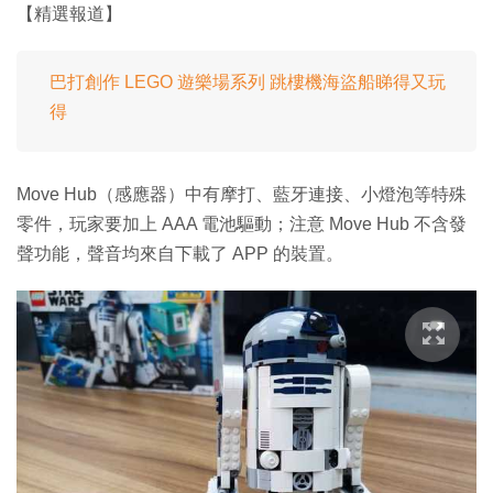
【精選報道】
巴打創作 LEGO 遊樂場系列 跳樓機海盜船睇得又玩
得
Move Hub（感應器）中有摩打、藍牙連接、小燈泡等特殊
零件，玩家要加上 AAA 電池驅動；注意 Move Hub 不含發
聲功能，聲音均來自下載了 APP 的裝置。