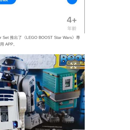
er Set 推出了《LEGO BOOST Star Wars》專
用 APP。