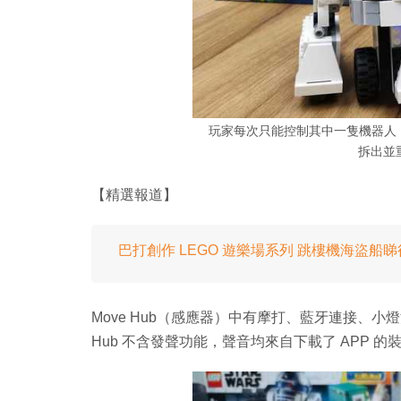
玩家每次只能控制其中一隻機器人，想
拆出並
【精選報道】
巴打創作 LEGO 遊樂場系列 跳樓機海盜船
Move Hub（感應器）中有摩打、藍牙連接、小燈
Hub 不含發聲功能，聲音均來自下載了 APP 的