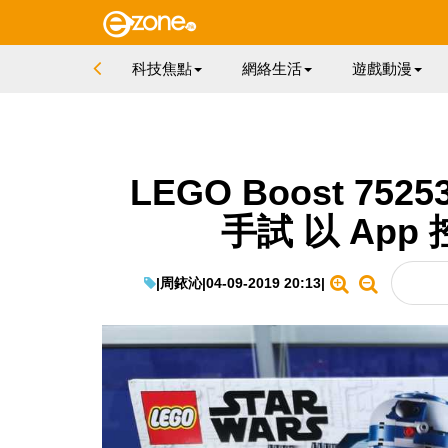
科技焦點
網絡生活
遊戲動漫
LEGO Boost 7525
手試 以 App 
|
周銥沁
|
04-09-2019 20:13
|