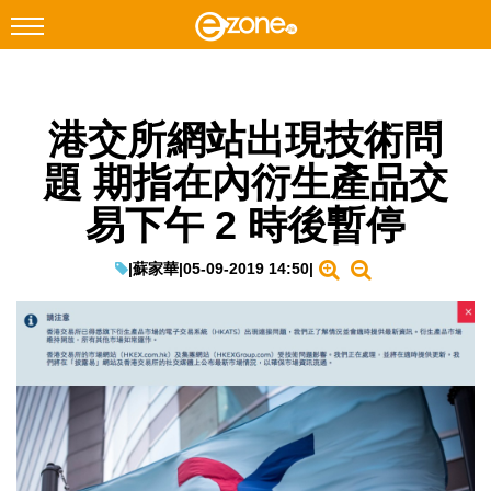
搜尋
港交所網站出現技術問
Facebook
Instagram
題 期指在內衍生產品交
科技焦點
易下午 2 時後暫停
網絡生活
遊戲動漫
|
蘇家華
|
05-09-2019 14:50
|
教學評測
EduTech
IT Times
生成式AI與雲端應用
Enterprise Digital Transformation