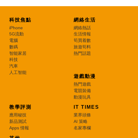
科技焦點
網絡生活
iPhone
網絡熱話
5G流動
生活情報
電腦
筍買着數
數碼
旅遊筍料
智能家居
熱門話題
科技
汽車
人工智能
遊戲動漫
熱門遊戲
電競裝備
動漫玩具
教學評測
IT TIMES
應用秘技
業界頭條
新品測試
AI 策略
Apps 情報
名家專欄