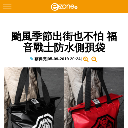
搜尋
颱風季節出街也不怕 福
Facebook
Instagram
音戰士防水側孭袋
科技焦點
網絡生活
|
蔡偉亮
|
05-09-2019 20:24
|
遊戲動漫
教學評測
EduTech
IT Times
生成式AI與雲端應用
Enterprise Digital Transformation