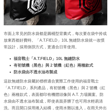
特集
市面上常見的防水袋都是圓桶型背囊式，每次要在袋中拎或
放東西都好費時。「A.T.FIELD」10L 無縫防水袋就一改慣
常設計，採用側孭方式，更適合日常使用。
福音戰士「A.T.FIELD」10L 無縫防水
有初號機（黑色）與 2 號機（紅色）兩種款式
防水袋由不透水油布製成
這款無縫防水袋屬於標榜適合實際工作使用的福音戰士
「A.T.FIELD」系列產品，有初號機（黑色）與 2 號機（紅
色）兩種款式，表面都印有機體頭像與 A.T. 力場圖案。防
水袋由不透水油布製成，即使表面弄髒了也可用水輕易清
洗。而且開口採用捲入結構，使雨水難以進入，在雨天外出