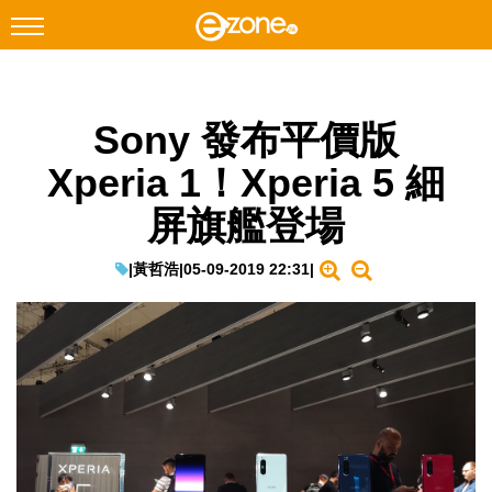
搜尋
Sony 發布平價版
Facebook
Instagram
Xperia 1！Xperia 5 細
科技焦點
屏旗艦登場
網絡生活
遊戲動漫
|
黃哲浩
|
05-09-2019 22:31
|
教學評測
EduTech
IT Times
生成式AI與雲端應用
Enterprise Digital Transformation