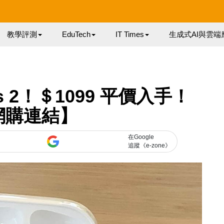
教學評測
EduTech
IT Times
生成式AI與雲端
ods 2！＄1099 平價入手！
網購連結】
在Google
追蹤《e-zone》