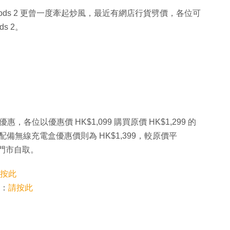
AirPods 2 更曾一度牽起炒風，最近有網店行貨劈價，各位可
ds 2。
 減價優惠，各位以優惠價 HK$1,099 購買原價 HK$1,299 的
Pods 配備無線充電盒優惠價則為 HK$1,399，較原價平
到門市自取。
按此
接：
請按此