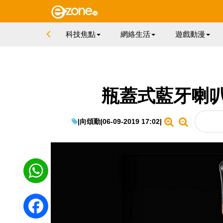
科技焦點
網絡生活
遊戲動漫
瓶蓋式藍牙喇叭 +St
|
向頌勤
|
06-09-2019 17:02
|
WhatsApp