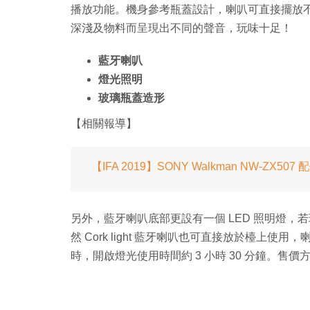
播放功能。機身參考瓶蓋設計，喇叭可直接擺放
深淺及物料而呈現出不同的聲音，玩味十足！
藍牙喇叭
燈光照明
玻璃瓶蓋造形
【相關報導】
【IFA 2019】SONY Walkman NW-ZX507 
另外，藍牙喇叭底部更設有一個 LED 照明燈
然 Cork light 藍牙喇叭也可直接放於檯上使用
時，開啟燈光使用時間約 3 小時 30 分鐘。售價方