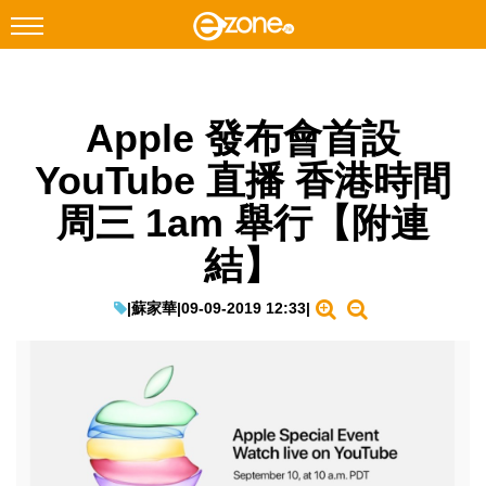
搜尋
Apple 發布會首設
Facebook
Instagram
YouTube 直播 香港時間
科技焦點
周三 1am 舉行【附連
網絡生活
結】
遊戲動漫
教學評測
|
蘇家華
|
09-09-2019 12:33
|
EduTech
IT Times
生成式AI與雲端應用
Enterprise Digital Transformation