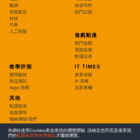
數碼
旅遊筍料
智能家居
熱門話題
科技
汽車
人工智能
遊戲動漫
熱門遊戲
電競裝備
動漫玩具
教學評測
IT TIMES
應用秘技
業界頭條
新品測試
AI 策略
Apps 情報
名家專欄
其他
私隱政策
免責聲明
聯絡/關於我們
本網站使用Cookies來改善您的瀏覽體驗, 請確定您同意及接受我
© 2026 e-zone. All Rights Reserved.
們的
私隱政策與使用條款
才繼續瀏覽。