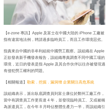
【e-zone 專訊】Apple 及富士在中國大陸的 iPhone 工廠被
指有違當地法例，聘請過多臨時員工，而且工作環境惡劣。
指責來自中國的非牟利組統中國勞工觀察。該組織在 Apple
正欲發表新手機發表報告，該組織專責調查不同中國工場的
環境，近日的發表是指 Apple 及其合作伙伴以往亦被發現過
有侵犯勞工權利的問題。
【相關報道】
勒索．挖掘．漏洞增 企業關注高危系統
該組織表示，派出臥底調查員到富士康位於鄭州工廠工作，
當中有調查員工作更長達 4 年，並發現臨時員工、又或被稱
為派遣員工，在今年 8 月時佔整體生產力一半，而該組織引