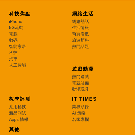
科技焦點
網絡生活
iPhone
網絡熱話
5G流動
生活情報
電腦
筍買着數
數碼
旅遊筍料
智能家居
熱門話題
科技
汽車
人工智能
遊戲動漫
熱門遊戲
電競裝備
動漫玩具
教學評測
IT TIMES
應用秘技
業界頭條
新品測試
AI 策略
Apps 情報
名家專欄
其他