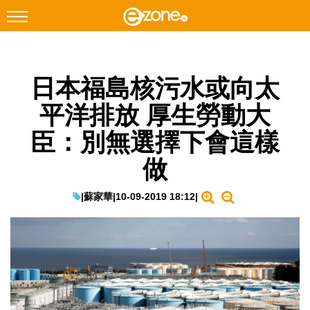
搜尋
日本福島核污水或向太
Facebook
Instagram
平洋排放 厚生勞動大
科技焦點
臣：別無選擇下會這樣
網絡生活
做
遊戲動漫
教學評測
|
蘇家華
|
10-09-2019 18:12
|
EduTech
IT Times
生成式AI與雲端應用
Enterprise Digital Transformation