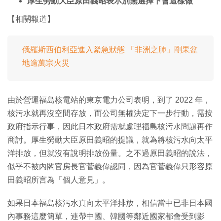
厚生勞動大臣原田義昭表示別無選擇下會這樣做
【相關報道】
俄羅斯西伯利亞進入緊急狀態 「非洲之肺」剛果盆
地逾萬宗火災
由於營運福島核電站的東京電力公司表明，到了 2022 年，
核污水就再沒空間存放，而公司無權決定下一步行動，需按
政府指示行事，因此日本政府需就處理福島核污水問題再作
商討。厚生勞動大臣原田義昭的提議，就為將核污水向太平
洋排放，但就沒有說明排放份量。之不過原田義昭的說法，
似乎不被內閣官房長官菅義偉認同，因為官菅義偉只形容原
田義昭所言為「個人意見」。
如果日本福島核污水真向太平洋排放，相信當中已非日本國
內事務這麼簡單，連帶中國、韓國等鄰近國家都會受到影