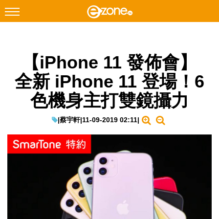
搜尋
【iPhone 11 發佈會】
Facebook
Instagram
全新 iPhone 11 登場！6
科技焦點
色機身主打雙鏡攝力
網絡生活
遊戲動漫
|
蔡宇軒
|
11-09-2019 02:11
|
教學評測
EduTech
IT Times
生成式AI與雲端應用
Enterprise Digital Transformation