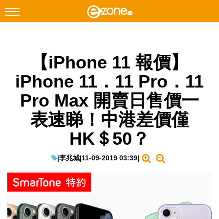
搜尋
【iPhone 11 報價】
Facebook
Instagram
iPhone 11．11 Pro．11
科技焦點
Pro Max 開賣日售價一
網絡生活
表速睇！中港差價僅
遊戲動漫
HK＄50？
教學評測
EduTech
|
李兆城
|
11-09-2019 03:39
|
IT Times
生成式AI與雲端應用
Enterprise Digital Transformation