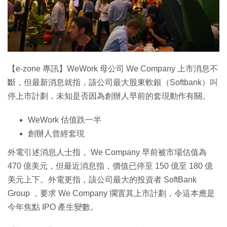
特集
【e-zone 專訊】WeWork 母公司 We Company 上市消息不
斷，但最新消息就指，該公司最大股東軟銀（Softbank）叫
停上市計劃，未知是否因為創辦人早前的套現動作有關。
WeWork 估值跌一半
創辦人曾經套現
外電引述消息人士指， We Company 早前被市場估值為
470 億美元，但最近消息指，價值已停至 150 億至 180 億
美元上下。外電更指，該公司最大的投資者 SoftBank
Group ，要求 We Company 擱置其上市計劃，令這本應是
今年焦點 IPO 產生變數。