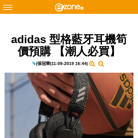
搜尋
adidas 型格藍牙耳機筍
Facebook
Instagram
價預購 【潮人必買】
科技焦點
網絡生活
|
張冠華
|
11-09-2019 16:44
|
遊戲動漫
教學評測
EduTech
IT Times
生成式AI與雲端應用
Enterprise Digital Transformation