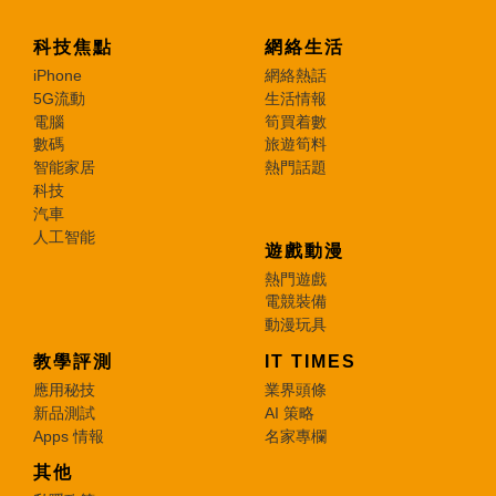
科技焦點
網絡生活
iPhone
網絡熱話
5G流動
生活情報
電腦
筍買着數
數碼
旅遊筍料
智能家居
熱門話題
科技
汽車
人工智能
遊戲動漫
熱門遊戲
電競裝備
動漫玩具
教學評測
IT TIMES
應用秘技
業界頭條
新品測試
AI 策略
Apps 情報
名家專欄
其他