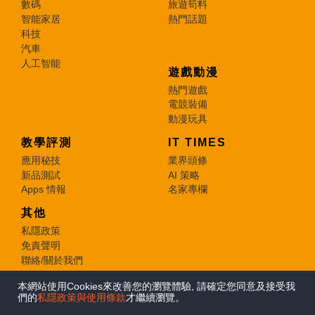
數碼
旅遊筍料
智能家居
熱門話題
科技
汽車
人工智能
遊戲動漫
熱門遊戲
電競裝備
動漫玩具
教學評測
IT TIMES
應用秘技
業界頭條
新品測試
AI 策略
Apps 情報
名家專欄
其他
私隱政策
免責聲明
聯絡/關於我們
本網站使用Cookies來改善您的瀏覽體驗, 請確定您同意及接受我
© 2026 e-zone. All Rights Reserved.
們的
私隱政策與使用條款
才繼續瀏覽。