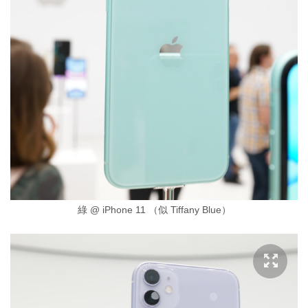
綠 @ iPhone 11 （似 Tiffany Blue）