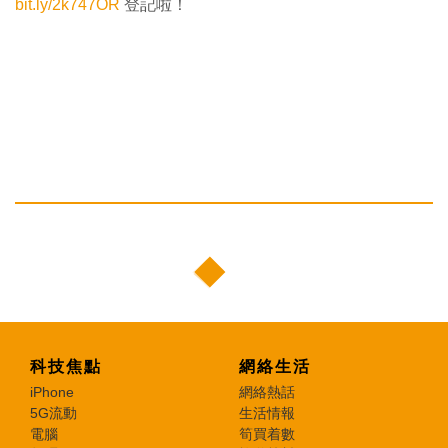
bit.ly/2k747OR
登記啦！
科技焦點
網絡生活
iPhone
網絡熱話
5G流動
生活情報
電腦
筍買着數