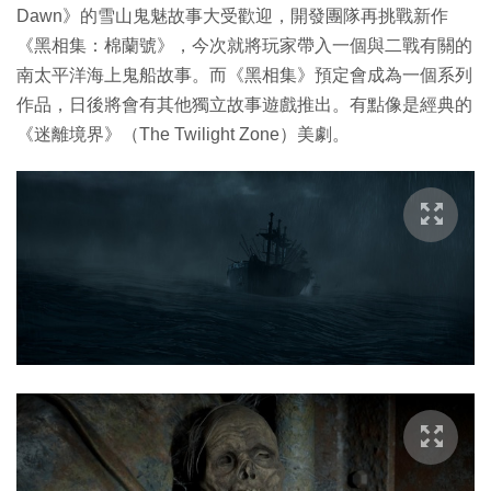
Dawn》的雪山鬼魅故事大受歡迎，開發團隊再挑戰新作
《黑相集：棉蘭號》，今次就將玩家帶入一個與二戰有關的
南太平洋海上鬼船故事。而《黑相集》預定會成為一個系列
作品，日後將會有其他獨立故事遊戲推出。有點像是經典的
《迷離境界》（The Twilight Zone）美劇。