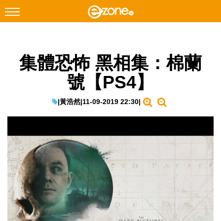
搜尋
集體恐怖 黑相集：棉蘭
Facebook
Instagram
號【PS4】
科技焦點
網絡生活
|
黃浩然
|
11-09-2019 22:30
|
遊戲動漫
教學評測
EduTech
IT Times
生成式AI與雲端應用
Enterprise Digital Transformation