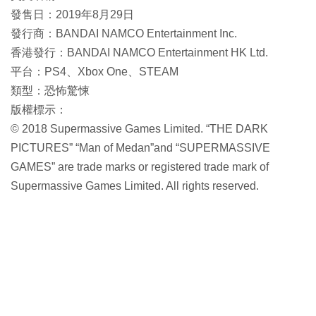
發售日：2019年8月29日
發行商：BANDAI NAMCO Entertainment Inc.
香港發行：BANDAI NAMCO Entertainment HK Ltd.
平台：PS4、Xbox One、STEAM
類型：恐怖驚悚
版權標示：
© 2018 Supermassive Games Limited. “THE DARK
PICTURES” “Man of Medan”and “SUPERMASSIVE
GAMES” are trade marks or registered trade mark of
Supermassive Games Limited. All rights reserved.