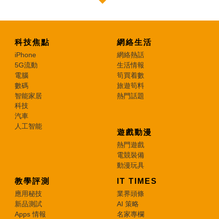
科技焦點
網絡生活
iPhone
網絡熱話
5G流動
生活情報
電腦
筍買着數
數碼
旅遊筍料
智能家居
熱門話題
科技
汽車
人工智能
遊戲動漫
熱門遊戲
電競裝備
動漫玩具
教學評測
IT TIMES
應用秘技
業界頭條
新品測試
AI 策略
Apps 情報
名家專欄