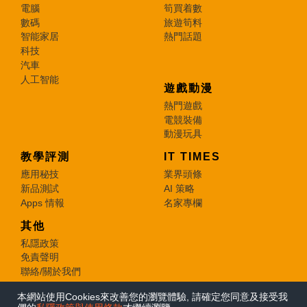
電腦
筍買着數
數碼
旅遊筍料
智能家居
熱門話題
科技
汽車
人工智能
遊戲動漫
熱門遊戲
電競裝備
動漫玩具
教學評測
IT TIMES
應用秘技
業界頭條
新品測試
AI 策略
Apps 情報
名家專欄
其他
私隱政策
免責聲明
聯絡/關於我們
本網站使用Cookies來改善您的瀏覽體驗, 請確定您同意及接受我
© 2026 e-zone. All Rights Reserved.