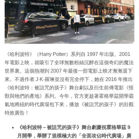
《哈利波特》（Harry Potter）系列自 1997 年出版、2001
年電影上映，就吸引了全球無數粉絲沉醉在這個奇幻的魔法
世界裏。這個熱潮到 2007 年最後一部電影上映才漸漸退下
來。不過作者 J·K·羅琳並沒有完全停下，她在 2016 年推出
《哈利波特：被詛咒的孩子》舞台劇以及衍生前傳電影《怪
獸與牠們的產地》系列。今年，官方更趁著霍格華茲開學霸
氣地將紐約時代廣場包下來，播放《被詛咒的孩子》的壯觀
特效廣告！
《哈利波特－被詛咒的孩子》舞台劇慶祝霍格華茲 9
月開學，舉辦了規模極大的「全面攻佔時代廣場」廣