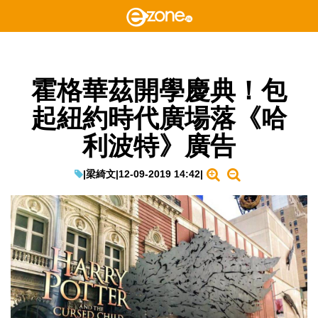
霍格華茲開學慶典！包
起紐約時代廣場落《哈
利波特》廣告
|
梁綺文
|
12-09-2019 14:42
|