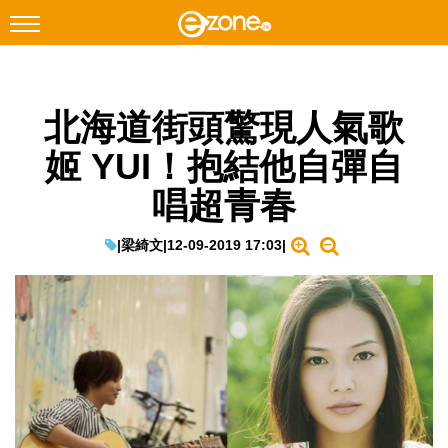
搜尋
北海道街頭驚現人氣歌
Facebook
Instagram
姬 YUI！抱結他自彈自
科技焦點
唱超青春
網絡生活
遊戲動漫
|
梁綺文
|
12-09-2019 17:03
|
教學評測
EduTech
IT Times
生成式AI與雲端應用
Enterprise Digital Transformation