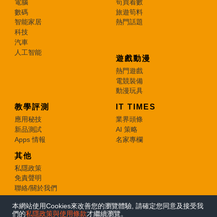
電腦
筍買着數
數碼
旅遊筍料
智能家居
熱門話題
科技
汽車
人工智能
遊戲動漫
熱門遊戲
電競裝備
動漫玩具
教學評測
IT TIMES
應用秘技
業界頭條
新品測試
AI 策略
Apps 情報
名家專欄
其他
私隱政策
免責聲明
聯絡/關於我們
本網站使用Cookies來改善您的瀏覽體驗, 請確定您同意及接受我
© 2026 e-zone. All Rights Reserved.
們的
私隱政策與使用條款
才繼續瀏覽。