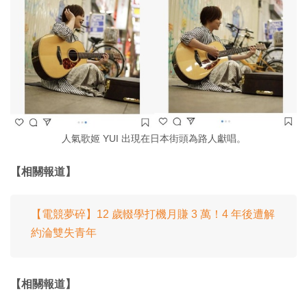
人氣歌姬 YUI 出現在日本街頭為路人獻唱。
【相關報道】
【電競夢碎】12 歲輟學打機月賺 3 萬！4 年後遭解
約淪雙失青年
【相關報道】