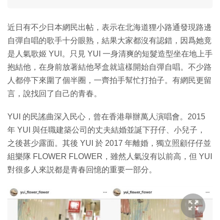
近日有不少日本網民出帖，表示在北海道狸小路通發現路邊
自彈自唱的歌手十分眼熟，結果大家都沒有認錯，因爲她竟
是人氣歌姬 YUI。只見 YUI 一身清爽的短髮造型坐在地上手
抱結他，在身前放著結他琴盒就這樣開始自彈自唱。不少路
人都停下來圍了個半圈，一齊拍手幫忙打拍子。有網民更留
言，說找回了自己的青春。
YUI 的民謠曲深入民心，曾在香港舉辦萬人演唱會。2015
年 YUI 與任職建築公司的丈夫結婚並誕下孖仔、小兒子，
之後甚少露面。其後 YUI 於 2017 年離婚，獨立照顧仔仔並
組樂隊 FLOWER FLOWER，雖然人氣沒有以前高，但 YUI
對很多人來説都是青春回憶的重要一部分。