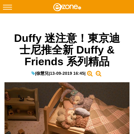
搜尋
Duffy 迷注意！東京迪
Facebook
Instagram
士尼推全新 Duffy &
科技焦點
Friends 系列精品
網絡生活
遊戲動漫
|
徐慧兒
|
13-09-2019 16:45
|
教學評測
EduTech
IT Times
生成式AI與雲端應用
Enterprise Digital Transformation