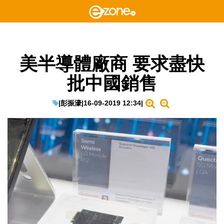
美半導體廠商 要求盡快
批中國銷售
|
彭振濠
|
16-09-2019 12:34
|