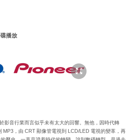
影碟播放
但對於影音行業而言似乎未有太大的回響。無他，因時代轉
P3，由 CRT 顯像管電視到 LCD/LED 電視的變革，再
0 年的歷史，一直見證着時代的轉變，說到數碼轉型，是過去