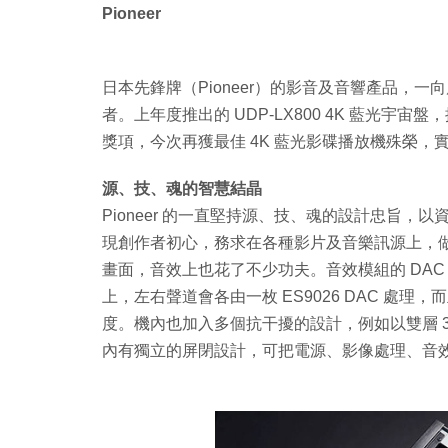
Pioneer
日本先鋒牌（Pioneer）的影音及音響產品，
者。上年度推出的 UDP-LX800 4K 藍光
獎項，今次再獲最佳 4K 藍光影碟播放機殊榮，
源、技、魂的智慧結晶
Pioneer 的一直堅持源、技、魂的設計忠旨
現創作者初心，務求在各種影片及音樂訊源上，做到精
畫面，音效上也花了不少功夫。音效模組的 DAC 晶片
上，左右聲道會各由一枚 ES9026 DAC 處理，
度。機內也加入多個抗干擾的設計，例如以雙層 
內有獨立的屏閉設計，可把電源、影像處理、音