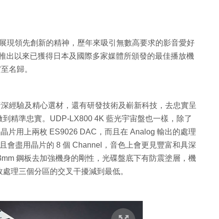
一向展現領先創新的精神，歷年來吸引無數高要求的影音愛好
宇宙盤，推出以來已獲得日本及國際多家媒體所頒發的最佳播放機
實至名歸。
，以資深經驗及精心選材，還有研發技術及嶄新科技，去忠實呈
準忠實。UDP-LX800 4K 藍光宇宙盤也一樣，除了
用上兩枚 ES9026 DAC，而且在 Analog 輸出的處理
而且會盡用晶片的 8 個 Channel，音色上會更見豐富和具深
3mm 鋼板去加強機身的剛性，光碟盤底下有防震塗層，機
效處理三個分區的交叉干擾減到最低。