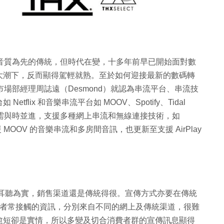
承以音質為先的傳統，但時代在變，十多年前早已開始面對數
大潮下，反而顯得駕輕就熟。至於如何迎接最新的數碼轉
 Limited 的市場部經理周誌遠（Desmond）就認為串流平台、串流技
lix 和音樂串流平台如 MOOV、Spotify、Tidal
亦需與時並進，支援多種網上串流和無線連接技術，如
可支援 MOOV 的音樂串流和多房間音訊，也更新至支援 AirPlay
/耳聽為實，銷售渠道還是傳統得很。宣傳方式亦要在傳統
消費者常接觸的資訊，分別來自不同的網上及傳統渠道，很難
愈短卻是實情，所以多變及切合消費者群的宣傳訊息顯得