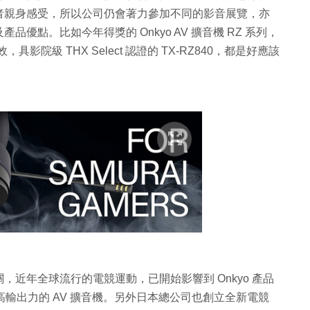
者親身感受，所以公司仍會著力參加不同的影音展覽，亦
優點。比如今年得獎的 Onkyo AV 擴音機 RZ 系列，
音效，具影院級 THX Select 認證的 TX-RZ840，都是好應該
近年全球流行的電競運動，已開始影響到 Onkyo 產品
高輸出力的 AV 擴音機。另外日本總公司也創立全新電競