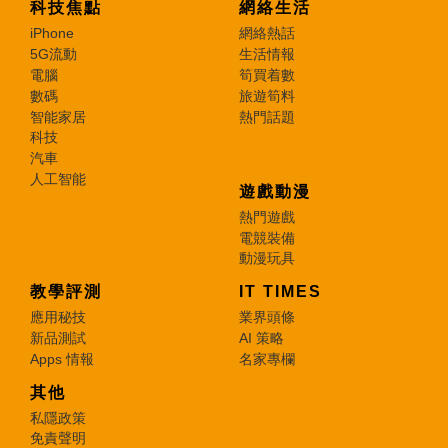
科技焦點
網絡生活
iPhone
網絡熱話
5G流動
生活情報
電腦
筍買着數
數碼
旅遊筍料
智能家居
熱門話題
科技
汽車
人工智能
遊戲動漫
熱門遊戲
電競裝備
動漫玩具
教學評測
IT TIMES
應用秘技
業界頭條
新品測試
AI 策略
Apps 情報
名家專欄
其他
私隱政策
免責聲明