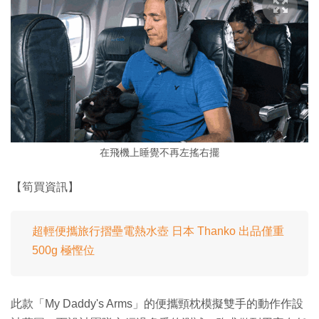
在飛機上睡覺不再左搖右擺
【筍買資訊】
超輕便攜旅行摺壘電熱水壺 日本 Thanko 出品僅重
500g 極慳位
此款「My Daddy's Arms」的便攜頸枕模擬雙手的動作作設