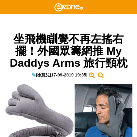
坐飛機瞓覺不再左搖右
擺！外國眾籌網推 My
Daddys Arms 旅行頸枕
|
徐慧兒
|
17-09-2019 19:35
|