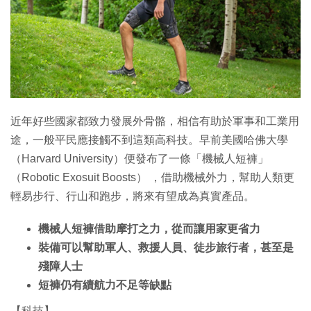
特集
近年好些國家都致力發展外骨骼，相信有助於軍事和工業用
途，一般平民應接觸不到這類高科技。早前美國哈佛大學
（Harvard University）便發布了一條「機械人短褲」
（Robotic Exosuit Boosts） ，借助機械外力，幫助人類更
輕易步行、行山和跑步，將來有望成為真實產品。
機械人短褲借助摩打之力，從而讓用家更省力
裝備可以幫助軍人、救援人員、徒步旅行者，甚至是
殘障人士
短褲仍有續航力不足等缺點
【科技】