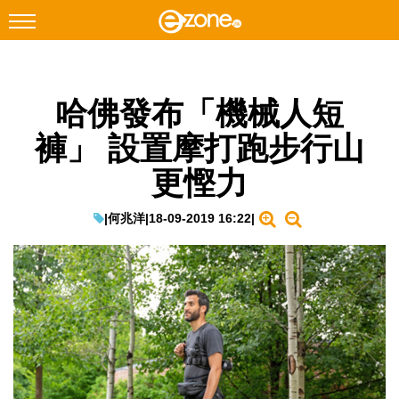
搜尋
哈佛發布「機械人短
Facebook
Instagram
褲」 設置摩打跑步行山
科技焦點
更慳力
網絡生活
遊戲動漫
|
何兆洋
|
18-09-2019 16:22
|
教學評測
EduTech
IT Times
生成式AI與雲端應用
Enterprise Digital Transformation