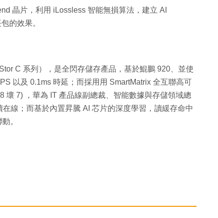
d 晶片，利用 iLossless 智能無損算法，建立 AI
丟包的效果。
eanStor C 系列），是全閃存儲存產品，基於鯤鵬 920、並使
PS 以及 0.1ms 時延；而採用用 SmartMatrix 全互聯高可
 壞 7) ，華為 IT 產品線副總裁、智能數據與存儲領域總
在線；而基於內置昇騰 AI 芯片的深度學習，讀緩存命中
聯動。