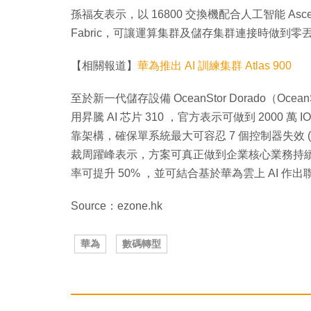
孫福友表示，以 16800 交換機配合人工智能 Ascen
Fabric，可讓運算集群及儲存集群連接時做到零
【相關報道】
華為推出 AI 訓練集群 Atlas 900
至於新一代儲存設備 OceanStor Dorado（Oc
用昇騰 AI 芯片 310 ，官方表示可做到 2000 萬 IO
靠架構，確保單系統最大可容忍 7 個控制器失效 (8
裁周躍峰表示，方案可真正做到企業核心業務持續
率可提升 50% ，並可結合基於華為雲上 AI 作出
Source：ezone.hk
華為
數碼轉型