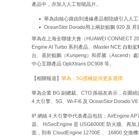
產品中，亦加入人工智能晶片。
華為由核心路由到邊緣產品都陸續引入人工
OceanStor Dorado用上兩款鯤鵬 920 及 
華為在上海全聯接大會（HUAWEI CONNECT
Engine AI Turbo 系列產品、iMaster NCE
台、基於鯤鵬（Kunpeng）和昇騰（Ascend）處理
中心互聯產品 OptiXtrans DC908 等。
【相關報道】
華為：5G授權提供更多選擇
華為企業 BG 副總裁、CTO 孫福友表示，在圍
4 大引擎、5G、Wi-Fi6 及 OceanStor Dorad
IP 網絡 4 大引擎中代表產品包括：AirEngine AP70
器、 HiSecEngine 是 USG6000E 防火牆、
面，則有 CloudEngine 12700E 、 16800 交