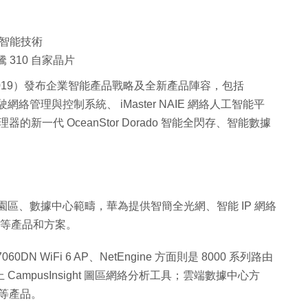
智能技術
昇騰 310 自家晶片
 2019）發布企業智能產品戰略及全新產品陣容，包括
 自動駕駛網絡管理與控制系統、 iMaster NAIE 網絡人工智能平
器的新一代 OceanStor Dorado 智能全閃存、智能數據
繞園區、數據中心範疇，華為提供智簡全光網、智能 IP 網絡
o V6 等產品和方案。
60DN WiFi 6 AP、NetEngine 方面則是 8000 系列路由
再加上 CampusInsight 圖區網絡分析工具；雲端數據中心方
換機等產品。