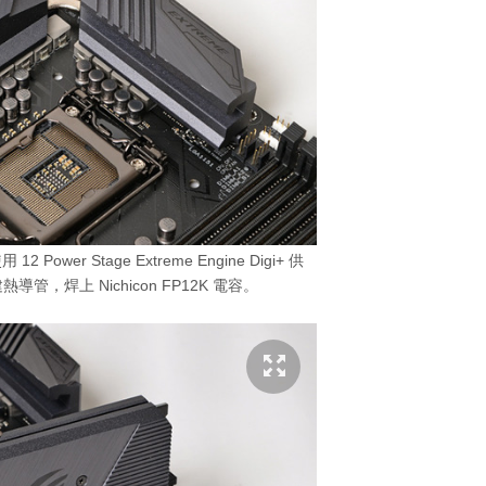
 12 Power Stage Extreme Engine Digi+ 供
，焊上 Nichicon FP12K 電容。