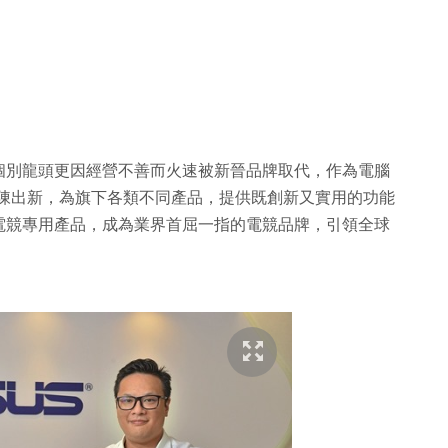
個別龍頭更因經營不善而火速被新晉品牌取代，作為電腦
斷推陳出新，為旗下各類不同產品，提供既創新又實用的功能
電競專用產品，成為業界首屈一指的電競品牌，引領全球