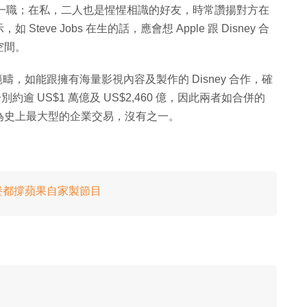
局成員一職；在私，二人也是惺惺相識的好友，時常讚揚對方在
Steve Jobs 在生的話，應會想 Apple 跟 Disney 合
空間。
疇，如能跟擁有海量影視內容及製作的 Disney 合作，確
分別約逾 US$1 萬億及 US$2,460 億，因此兩者如合併的
為史上最大型的企業交易，沒有之一。
匹堡都撐蘋果自家製節目