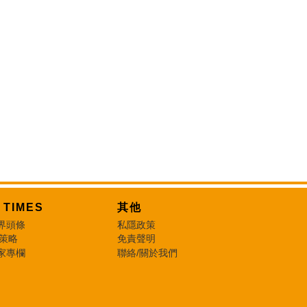
T TIMES
其他
界頭條
私隱政策
 策略
免責聲明
家專欄
聯絡/關於我們