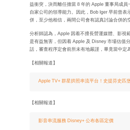
益衝突，決而離任擔當 8 年的 Apple 董事
自家公司的領導能力。因此，Bob Iger 早前曾表示，如 
併，至少他相信，兩間公司會有認真討論合併的
分析師認為，Apple 因着不擅長營運媒體、影視範
是有益無害，但因着 Apple 及 Disney 市場估值
話，審查程序定會前所未有地嚴謹，畢竟當中定
【相關報道】
Apple TV+ 群星拱照串流平台！史提芬史
【相關報道】
影音串流服務 Disney+ 公布各區定價