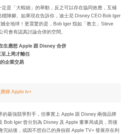
一定是「大蝦細」的舉動，反之可以存在協同效應，互補
如果現在告訴你，迪士尼 Disney CEO Bob Iger
震撼全地球！更震驚的是，Bob Iger 指如「教主」Steve
間公司會有認真討論合併的空間。
 在生應想 Apple 跟 Disney 合併
事局，直至上周才離任
大型的企業交易
睇 Apple tv+
台界的最強競爭對手，但事實上 Apple 跟 Disney 兩個品牌
ob Iger 曾分別為 Disney 及 Apple 董事局成員，而後
布會完結後，或因不想自己的身份跟 Apple TV+ 發展存在利