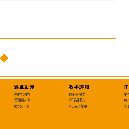
遊戲動漫
教學評測
I
熱門遊戲
應用秘技
業
電競裝備
新品測試
AI
動漫玩具
Apps 情報
名