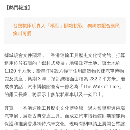
【熱門報道】
台搜救隊玩真人「模型」開箱挑戰！狗狗超配合網民
瘋叫可愛
據城規會文件顯示，「香港運輸工具歷史文化博物館」打算
租用位於石崗的「鄉村式發展」地帶政府土地。該土地約
1,120 平方米，團體打算設六幢非住用建築物興建汽車博物
館及茶座，爲期 3 年，預計總樓面面積為 282.2 平方米。若
成事的話，汽車博物館會有一條名為「The Walk of Time」
的露天長廊，將展示十多架私家車以及一架巴士。
其實，「香港運輸工具歷史文化博物館」過去曾舉辦過兩場
汽車展，展覽古典交通工具。而成立汽車博物館則期望能夠
保護和推廣香港獨特汽車文化。現時有關申請正展開公眾諮