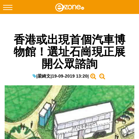
搜尋
香港或出現首個汽車博
Facebook
Instagram
物館！選址石崗現正展
科技焦點
開公眾諮詢
網絡生活
遊戲動漫
|
梁綺文
|
19-09-2019 13:20
|
教學評測
EduTech
IT Times
生成式AI與雲端應用
Enterprise Digital Transformation