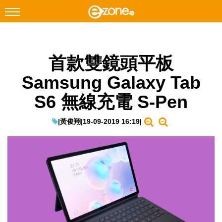
搜尋
首款雙鏡頭平板
Facebook
Instagram
Samsung Galaxy Tab
科技焦點
S6 無線充電 S-Pen
網絡生活
遊戲動漫
|
黃俊翔
|
19-09-2019 16:19
|
教學評測
EduTech
IT Times
生成式AI與雲端應用
Enterprise Digital Transformation