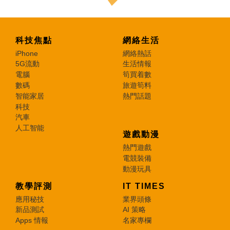
科技焦點
網絡生活
iPhone
網絡熱話
5G流動
生活情報
電腦
筍買着數
數碼
旅遊筍料
智能家居
熱門話題
科技
汽車
人工智能
遊戲動漫
熱門遊戲
電競裝備
動漫玩具
教學評測
IT TIMES
應用秘技
業界頭條
新品測試
AI 策略
Apps 情報
名家專欄