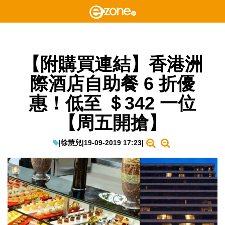
【附購買連結】香港洲
際酒店自助餐 6 折優
惠！低至 ＄342 一位
【周五開搶】
|
徐慧兒
|
19-09-2019 17:23
|