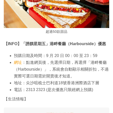
超過50款甜品
【INFO】「誘饌星期五」港畔餐廳（Harbourside）優惠
預購日期及時間：9 月 20 日 00：00 至 23：59
網址
：點進網頁後，先選擇日期，再選擇「港畔餐廳
（Harbourside）」，系統會自動顯示相關折扣，不過
實際可選日期需於開賣後才知道。
地址：尖沙咀梳士巴利道18號香港洲際酒店下層
電話：2313 2323 (是次優惠只限經網上預購)
【生活情報】