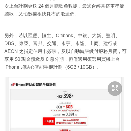
次上台計劃更送 24 個月聽歌免數據，最適合經常搭車串流
聽歌，又怕數據很快耗盡的歌迷們。
另外，若以匯豐、恒生、Citibank、中銀、大新、豐明、
DBS、東亞、富邦、交通、永亨、永隆、上商、建行或
AEON 之指定信用卡簽賬，及以自動轉賬繳付服務月費，可
享用 $0 現金預繳及 0 息分期，但僅適用須選用買機上台
iPhone 超貼心智能手機計劃（6GB / 10GB）。