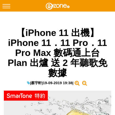
搜尋
【iPhone 11 出機】
Facebook
Instagram
iPhone 11．11 Pro．11
科技焦點
Pro Max 數碼通上台
網絡生活
Plan 出爐 送 2 年聽歌免
遊戲動漫
數據
教學評測
EduTech
|
蔡宇軒
|
19-09-2019 19:38
|
IT Times
生成式AI與雲端應用
Enterprise Digital Transformation