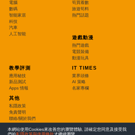
電腦
筍買着數
數碼
旅遊筍料
智能家居
熱門話題
科技
汽車
人工智能
遊戲動漫
熱門遊戲
電競裝備
動漫玩具
教學評測
IT TIMES
應用秘技
業界頭條
新品測試
AI 策略
Apps 情報
名家專欄
其他
私隱政策
免責聲明
聯絡/關於我們
本網站使用Cookies來改善您的瀏覽體驗, 請確定您同意及接受我
© 2026 e-zone. All Rights Reserved.
們的
私隱政策與使用條款
才繼續瀏覽。