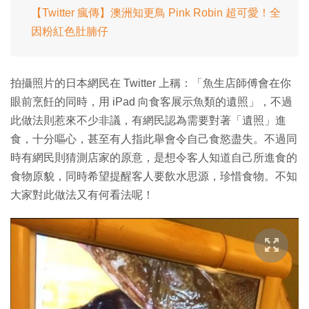
【Twitter 瘋傳】澳洲知更鳥 Pink Robin 超可愛！全
因粉紅色肚腩仔
拍攝照片的日本網民在 Twitter 上稱：「魚生店師傅會在你
眼前烹飪的同時，用 iPad 向食客展示魚類的遺照」，不過
此做法則惹來不少非議，有網民認為需要對著「遺照」進
食，十分嘔心，甚至有人指此舉會令自己食慾盡失。不過同
時有網民則猜測店家的原意，是想令客人知道自己所進食的
食物原貌，同時希望提醒客人要飲水思源，珍惜食物。不知
大家對此做法又有何看法呢！