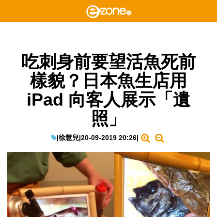
吃刺身前要望活魚死前
樣貌？日本魚生店用
iPad 向客人展示「遺
照」
|
徐慧兒
|
20-09-2019 20:26
|