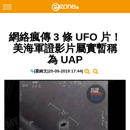
搜尋
網絡瘋傳 3 條 UFO 片！
Facebook
Instagram
美海軍證影片屬實暫稱
科技焦點
為 UAP
網絡生活
遊戲動漫
|
梁綺文
|
20-09-2019 17:44
|
教學評測
EduTech
IT Times
生成式AI與雲端應用
Enterprise Digital Transformation