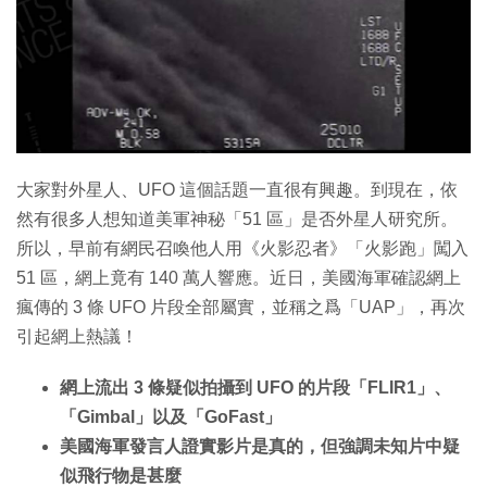
特集
大家對外星人、UFO 這個話題一直很有興趣。到現在，依
然有很多人想知道美軍神秘「51 區」是否外星人研究所。
所以，早前有網民召喚他人用《火影忍者》「火影跑」闖入
51 區，網上竟有 140 萬人響應。近日，美國海軍確認網上
瘋傳的 3 條 UFO 片段全部屬實，並稱之爲「UAP」，再次
引起網上熱議！
網上流出 3 條疑似拍攝到 UFO 的片段「FLIR1」、
「Gimbal」以及「GoFast」
美國海軍發言人證實影片是真的，但強調未知片中疑
似飛行物是甚麼