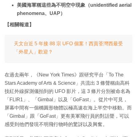
美國海軍稱這些為不明空中現象（unidentified aerial
phenomena、UAP）
【相關報道】
天文台近 5 年接 88 宗 UFO 個案！西貢荃灣西最受
「外星人」歡迎？
在過去兩年，《New York Times》跟研究平台「To The
Stars Academy of Arts & Science」共流出 3 條聲稱由高科
技紅外線探測儀拍到的 UFO 影片，這 3 條片分別被命名為
「FLIR1」、「Gimbal」以及「GoFast」。從片中可見，
屏幕中間有一個橢圓形物體以極高速在海上半空中移動。而
「Gimbal」跟「GoFast」更有美軍飛行員的對話聲，可以
感受到他們發現不明飛行物時的驚訝以及興奮。