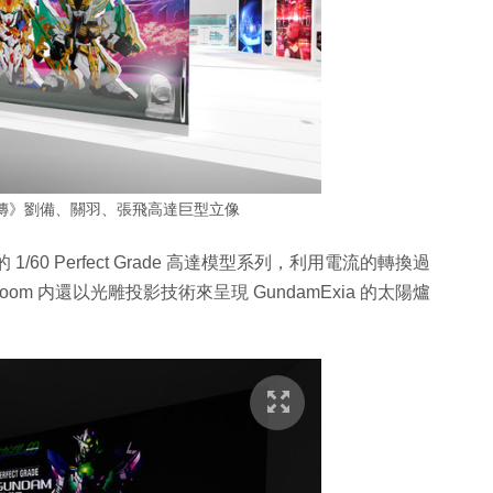
傑傳》劉備、關羽、張飛高達巨型立像
/60 Perfect Grade 高達模型系列，利用電流的轉換過
oom 内還以光雕投影技術來呈現 GundamExia 的太陽爐