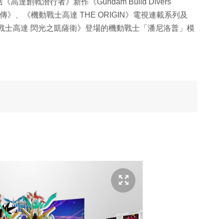
戰潛行者》新作《Gundam Build Divers
傑傳》、《機動戰士高達 THE ORIGIN》電視連載系列及
戰士高達 閃光之凱薩衛》登場的機動戰士「潘尼洛普」模