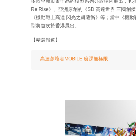
多款全新動畫作品的模型系列亦於場內展出，包括《高達創
Re:Rise》、亞洲原創的《SD 高達世界 三國創
《機動戰士高達 閃光之凱薩衛》等；當中《機動
型將首次於香港展出。
【精選報道】
高達創壞者MOBILE 廢課無極限