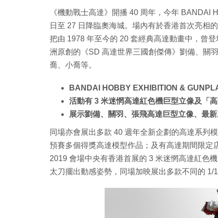
《機動戰士高達》開播 40 周年，今年 BANDAI HOBBY
日至 27 日降臨奧海城。場內有於香港首次亮相
把由 1978 年至今的 20 套經典高達動畫中，曾
洲原創的《SD 高達世界三國創傑傳》劉備、關
喬、小喬等。
BANDAI HOBBY EXHIBITION & GU
活動有 3 米迷惘高達紅色機巨型立像及「
展示劉備、關羽、張飛高達巨型立像、最新
同場亦會展出多款 40 週年全新企劃的高達系列模型
預賽多個得獎高達模型作品；及有高達期間限定店，有
2019 會場中央有香港首展的 3 米迷惘高達紅色機巨型
太刀擺出動感姿勢，同場加映展出多款不同的 1/1