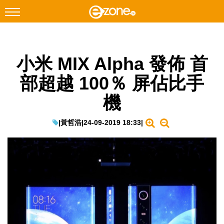
搜尋
小米 MIX Alpha 發佈 首
Facebook
Instagram
部超越 100％ 屏佔比手
科技焦點
機
網絡生活
遊戲動漫
|
黃哲浩
|
24-09-2019 18:33
|
教學評測
EduTech
IT Times
生成式AI與雲端應用
Enterprise Digital Transformation