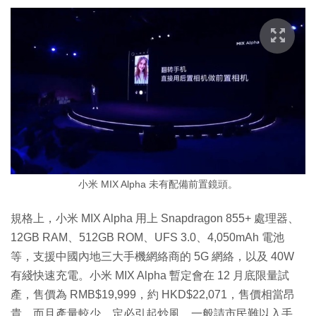
小米 MIX Alpha 未有配備前置鏡頭。
規格上，小米 MIX Alpha 用上 Snapdragon 855+ 處理器、
12GB RAM、512GB ROM、UFS 3.0、4,050mAh 電池
等，支援中國內地三大手機網絡商的 5G 網絡，以及 40W
有綫快速充電。小米 MIX Alpha 暫定會在 12 月底限量試
產，售價為 RMB$19,999，約 HKD$22,071，售價相當昂
貴，而且產量較少，定必引起炒風，一般請市民難以入手，