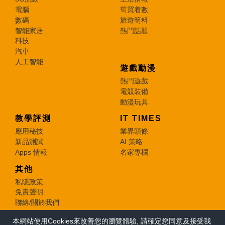
電腦
筍買着數
數碼
旅遊筍料
智能家居
熱門話題
科技
汽車
人工智能
遊戲動漫
熱門遊戲
電競裝備
動漫玩具
教學評測
IT TIMES
應用秘技
業界頭條
新品測試
AI 策略
Apps 情報
名家專欄
其他
私隱政策
免責聲明
聯絡/關於我們
本網站使用Cookies來改善您的瀏覽體驗, 請確定您同意及接受我
© 2026 e-zone. All Rights Reserved.