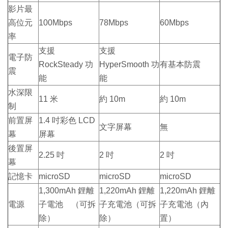
影片最
高位元
100Mbps
78Mbps
60Mbps
率
支援
支援
電子防
RockSteady 功
HyperSmooth 功
有基本防震
震
能
能
水深限
11 米
約 10m
約 10m
制
前置屏
1.4 吋彩色 LCD
文字屏幕
無
幕
屏幕
後置屏
2.25 吋
2 吋
2 吋
幕
記憶卡
microSD
microSD
microSD
1,300mAh 鋰離
1,220mAh 鋰離
1,220mAh 鋰離
電源
子電池 （可拆
子充電池（可拆
子充電池（內
除）
除）
置）