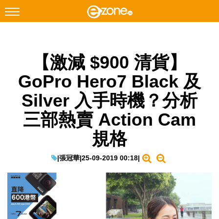
搜尋
【激減 $900 清貨】
Facebook
Instagram
GoPro Hero7 Black 及
科技焦點
Silver 入手時機？分析
網絡生活
三部熱賣 Action Cam
遊戲動漫
規格
教學評測
EduTech
|
張冠華
|
25-09-2019 00:18
|
IT Times
生成式AI與雲端應用
Enterprise Digital Transformation