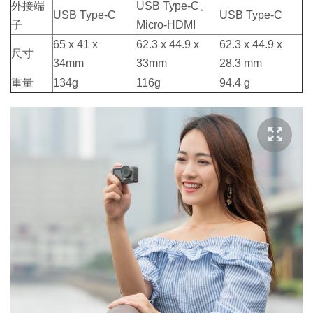
外接端
USB Type-C、
USB Type-C
USB Type-C
子
Micro-HDMI
65 x 41 x
62.3 x 44.9 x
62.3 x 44.9 x
尺寸
34mm
33mm
28.3 mm
重量
134g
116g
94.4 g