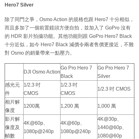
Hero7 Silver
除了同門之爭，Osmo Action 的規格也跟 Hero7 十分相似，
而且多加了一個前置鏡頭方便自拍，並加入了 GoPro 沒有
的 HDR 影片拍攝功能。其他功能則跟 GoPro Hero7 Black
十分近似，如今 Hero7 Black 減價令兩者售價更接近，不難
對 Osmo 的銷量帶來一點壓力。
Go Pro Hero 7
Go Pro Hero 7
DJI Osmo Action
Black
Silver
感光元
1/2.3 吋
1/2.3 吋
1/2.3 吋 CMOS
件
CMOS
CMOS
相片解
1200萬
1,200 萬
1,000 萬
像度
影片解
4K@30p、
4K@60p、
4K@60p、
像度及
1440@60p、
1080p@240p
1080p@240p
幀數
1080@60p