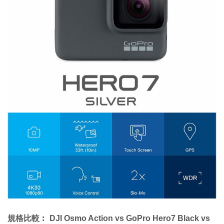
規格比較︰ DJI Osmo Action vs GoPro Hero7 Black vs