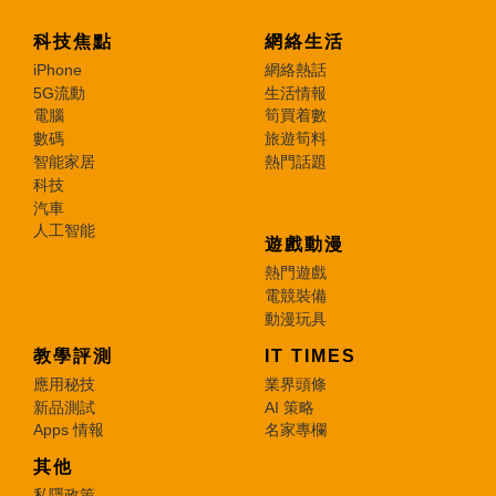
科技焦點
網絡生活
iPhone
網絡熱話
5G流動
生活情報
電腦
筍買着數
數碼
旅遊筍料
智能家居
熱門話題
科技
汽車
人工智能
遊戲動漫
熱門遊戲
電競裝備
動漫玩具
教學評測
IT TIMES
應用秘技
業界頭條
新品測試
AI 策略
Apps 情報
名家專欄
其他
私隱政策