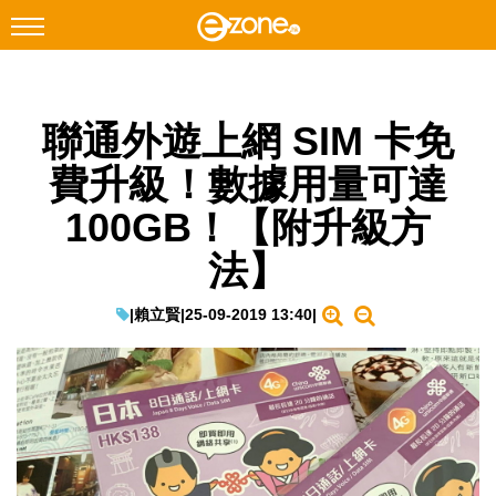
搜尋
聯通外遊上網 SIM 卡免
Facebook
Instagram
費升級！數據用量可達
科技焦點
100GB！【附升級方
網絡生活
法】
遊戲動漫
教學評測
|
賴立賢
|
25-09-2019 13:40
|
EduTech
IT Times
生成式AI與雲端應用
Enterprise Digital Transformation