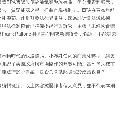
管EPA否認與傳統油氣業遊說有關，但公開資料顯示，
告，質疑能源之星「扭曲市場機制」。EPA在宣布重組
交能源部。此舉引發法律界關注，因為該計畫法源依據
環境法律師協會已準備提起行政訴訟，主張「未經國會聽
nk Pallone則揚言召開緊急聽證會，強調「不能讓33
克林頓時代的快速擴張、小布殊任內的商業化轉型，到奧
見證了美國政府與市場協作的無數可能。當EPA大樓前
節能選擇的小藍星，是否真會就此隱沒於政治夜幕？
為編輯擬定。以上內容純屬作者個人意見，並不代表本網