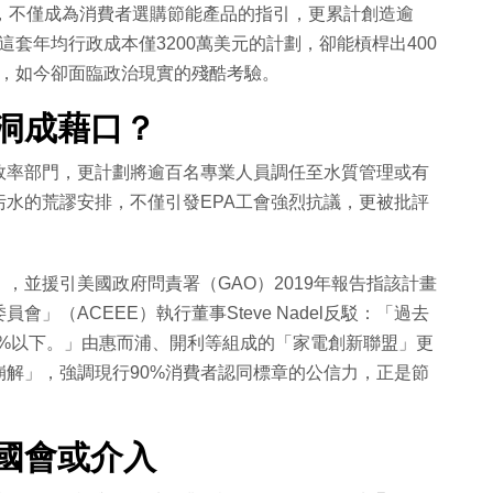
，不僅成為消費者選購節能產品的指引，更累計創造逾
。這套年均行政成本僅3200萬美元的計劃，卻能槓桿出400
效，如今卻面臨政治現實的殘酷考驗。
漏洞成藉口？
效率部門，更計劃將逾百名專業人員調任至水質管理或有
水的荒謬安排，不僅引發EPA工會強烈抗議，更被批評
，並援引美國政府問責署（GAO）2019年報告指該計畫
」（ACEEE）執行董事Steve Nadel反駁：「過去
.2%以下。」由惠而浦、開利等組成的「家電創新聯盟」更
解」，強調現行90%消費者認同標章的公信力，正是節
國會或介入