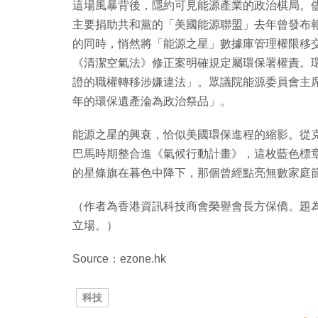
這場風暴背後，隱約可見能源產業的政治棋局。儘
主要捐助共和黨的「美國能源聯盟」去年曾發布報
的同時，悄然將「能源之星」數據庫管理權限移
《清潔空氣法》修正案明確規定屬環保署權責。
證的職權轉移涉嫌違法」。眾議院能源委員會主席Fra
年的環保遺產淪為政治祭品」。
能源之星的興衰，恰似美國環保進程的縮影。從
巴馬時期整合進《氣候行動計畫》，這枚藍色標章
的星條旗在暮色中降下，那個曾經點亮無數家庭
（作者為香港資訊科技商會榮譽會長方保僑。題
立場。）
Source：ezone.hk
科技