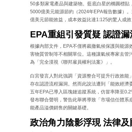
50多類家電產品與建築物。藍底白星的橢圓標貼
5000億美元能源節約（2024年EPA報告數據）
億美元節能效益，成本效益比達1:125的驚人成
EPA重組引發質疑 認證
根據內部文件，EPA不僅將裁撤氣候保護與能源
害物質管制等不相關單位。這種讓氣候專家去管污
為「完全漠視《聯邦雇員權利法案》」。
白宮發言人對此強調「資源整合可提升行政效能」
存在認證流程漏洞。然而此說法遭到「能效經濟委員會
五年EPA已導入區塊鏈追蹤系統，仿冒率降至0
發布聯合聲明，警告此舉將導致「市場信任體系崩
能產品溢價銷售的關鍵基礎。
政治角力陰影浮現 法律及