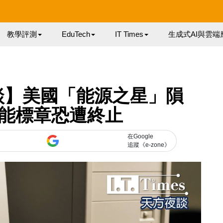
教學評測
EduTech
IT Times
生成式AI與雲端
夜談】美國「能源之星」隕
節能標章恐遭終止
在Google
追蹤《e-zone》