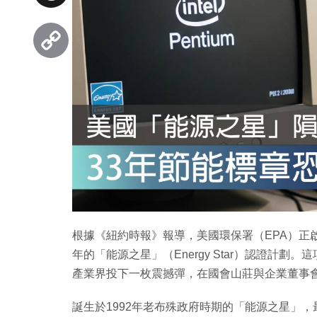
Threads
Copy
Link
根據《紐約時報》報導，美國環保署（EPA）正
年的「能源之星」（Energy Star）認證計
產業界投下一枚震撼彈，在國會山莊與企業董事
誕生於1992年老布殊政府時期的「能源之星」