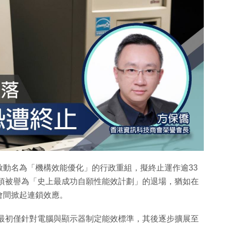
啟動名為「機構效能優化」的行政重組，擬終止運作逾33
劃。這項被譽為「史上最成功自願性能效計劃」的退場，猶如在
會間掀起連鎖效應。
，最初僅針對電腦與顯示器制定能效標準，其後逐步擴展至