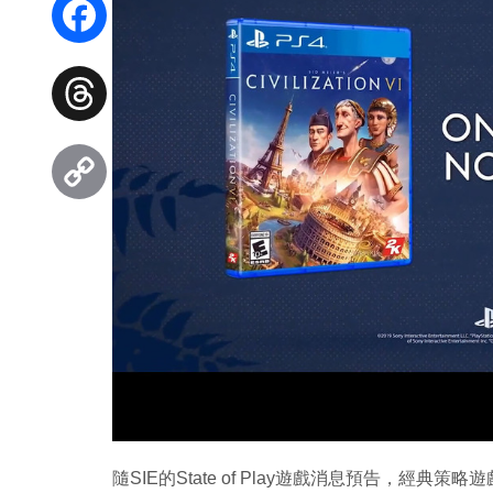
Facebook
Threads
Copy
Link
隨SIE的State of Play遊戲消息預告，經