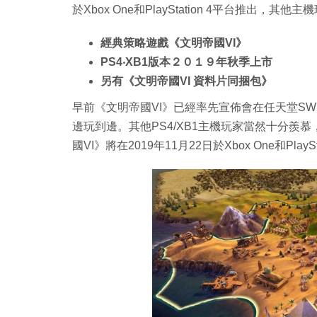
於Xbox One和PlayStation 4平台推出
經典策略遊戲《文明帝國VI》
PS4‧XB1版本２０１９年秋季上市
另有《文明帝國VI 資料片同捆包》
早前《文明帝國VI》已經率先宣佈會在任天堂SW
邊玩到邊。其他PS4/XB1主機玩家當然十分羨
國VI》將在2019年11月22日於Xbox One和P