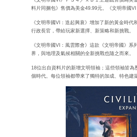
料片同捆包》售價為美金49.99元。《文明帝國V
《文明帝國VI：迭起興衰》增加了新的黃金時代
行政長官，帶給玩家新選擇、新策略和新挑戰。
《文明帝國VI：風雲際會》這款《文明帝國》系
界，與地理及氣候相關的全新挑戰也隨之而來。
18位出自資料片的新增文明領袖；這些領袖皆為
個時代。每位領袖都帶來了獨特的加成、特色建