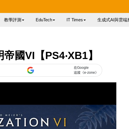
教學評測
EduTech
IT Times
生成式AI與雲端
帝國VI【PS4‧XB1】
在Google
追蹤《e-zone》