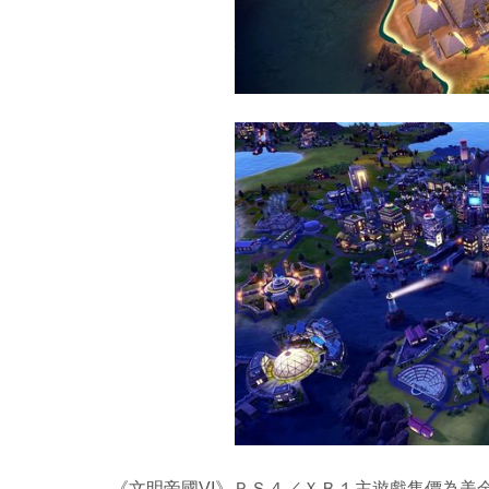
《文明帝國VI》ＰＳ４／ＸＢ１主遊戲售價為美金5