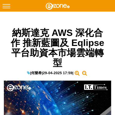
搜尋
納斯達克 AWS 深化合
Facebook
Instagram
作 推新藍圖及 Eqlipse
科技焦點
平台助資本市場雲端轉
網絡生活
型
遊戲動漫
教學評測
|
何樂希
|
29-04-2025 17:59
|
EduTech
IT Times
生成式AI與雲端應用
Enterprise Digital Transformation