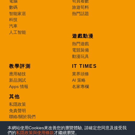
電腦
筍買着數
數碼
旅遊筍料
智能家居
熱門話題
科技
汽車
人工智能
遊戲動漫
熱門遊戲
電競裝備
動漫玩具
教學評測
IT TIMES
應用秘技
業界頭條
新品測試
AI 策略
Apps 情報
名家專欄
其他
私隱政策
免責聲明
聯絡/關於我們
本網站使用Cookies來改善您的瀏覽體驗, 請確定您同意及接受我
© 2026 e-zone. All Rights Reserved.
們的
私隱政策與使用條款
才繼續瀏覽。