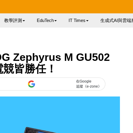
教學評測
EduTech
IT Times
生成式AI與雲端
 Zephyrus M GU502
電競皆勝任！
在Google
追蹤《e-zone》