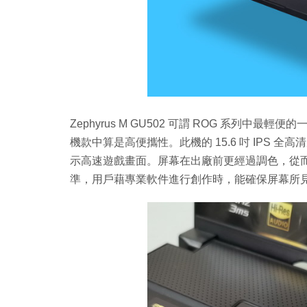
Zephyrus M GU502 可謂 ROG 系列中最輕
機款中算是高便攜性。此機的 15.6 吋 IPS 全高
示高速遊戲畫面。屏幕在出廠前更經過調色，從而獲
準，用戶藉專業軟件進行創作時，能確保屏幕所