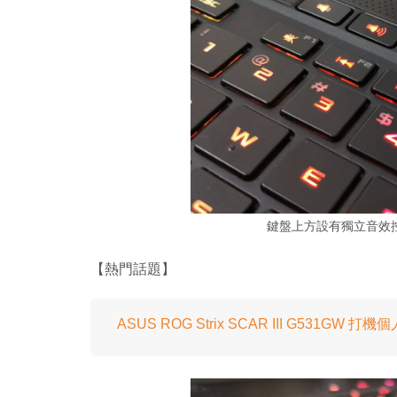
鍵盤上方設有獨立音效
【熱門話題】
ASUS ROG Strix SCAR III G531GW 打機個