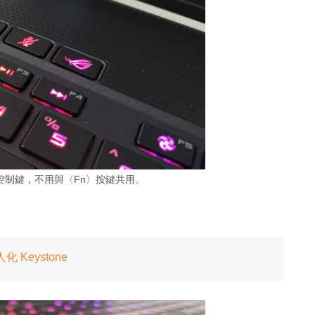
控制鍵，不用與〈Fn〉按鍵共用。
人化 Keystone